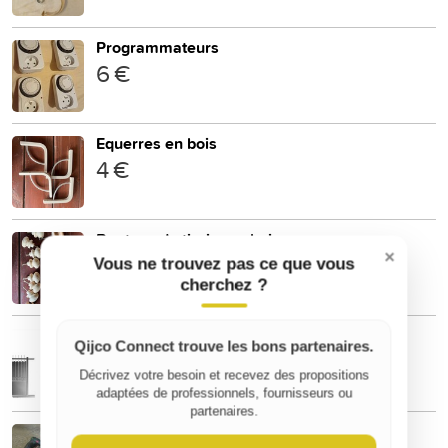
Programmateurs
6 €
Equerres en bois
4 €
Boutons de tiroirs en bois
×
10 €
Vous ne trouvez pas ce que vous
cherchez ?
PORTAIL COULISSANT NEUF
Qijco Connect trouve les bons partenaires.
1 200 €
Décrivez votre besoin et recevez des propositions
adaptées de professionnels, fournisseurs ou
partenaires.
Scie circulaire Bosch