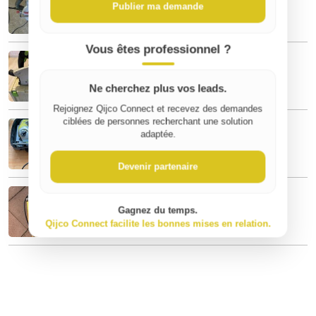
120 €
Publier ma demande
Vous êtes professionnel ?
Je vends une Scie plongeante
120 €
Ne cherchez plus vos leads.
Rejoignez Qijco Connect et recevez des demandes
A vendre Scie sauteuse
ciblées de personnes recherchant une solution
adaptée.
150 €
Devenir partenaire
Location meuleuse d’angle Dewalt
60 €
Gagnez du temps.
Qijco Connect facilite les bonnes mises en relation.
par jour