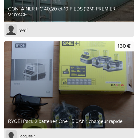
CONTAINER HC 40,20 et 10 PIEDS (12M) PREMIER
VOYAGE
guy f
130 €
RYOBI Pack 2 batteries One+ 5.0Ah 1 chargeur rapide
jacques r