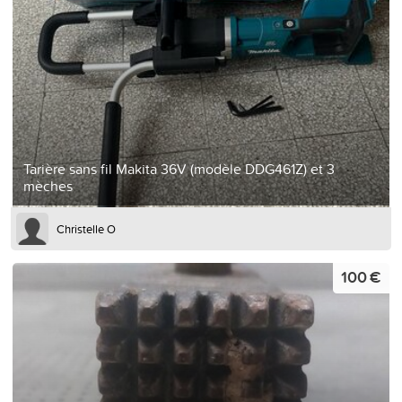
Tarière sans fil Makita 36V (modèle DDG461Z) et 3
mèches
Christelle O
100 €