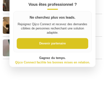
50 €
Vous êtes professionnel ?
Ne cherchez plus vos leads.
Laser niveau Bosch Quigo II
70 €
Rejoignez Qijco Connect et recevez des demandes
ciblées de personnes recherchant une solution
adaptée.
Niveau laser Bosch
Devenir partenaire
50 €
Gagnez du temps.
Qijco Connect facilite les bonnes mises en relation.