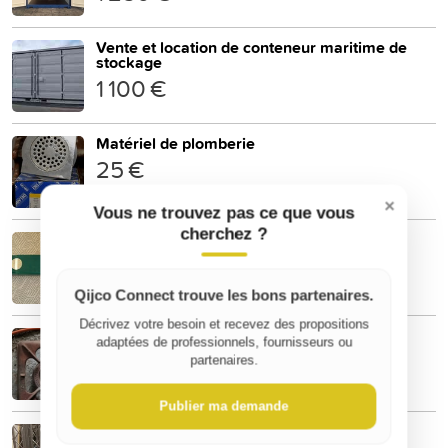
Vente et location de conteneur maritime de
stockage
1 100 €
Matériel de plomberie
25 €
×
Vous ne trouvez pas ce que vous
cherchez ?
Baguette à souder
70 €
Qijco Connect trouve les bons partenaires.
Décrivez votre besoin et recevez des propositions
Bruleur à gaz
adaptées de professionnels, fournisseurs ou
20 €
partenaires.
Publier ma demande
6 Structures aluminium triangulaire