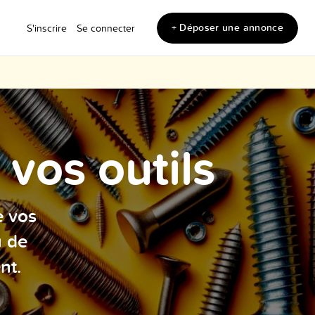
+ Déposer une annonce
S'inscrire
Se connecter
vos outils
e vos
u de
nt.