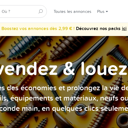
Toutes les annonces
Plus
Boostez vos annonces dès 2,99 € !
Découvrez nos packs
ici
vendez & louez 
es des économies et prolongez la vie d
ils, équipements et matériaux, neufs o
conde main, en quelques clics seuleme