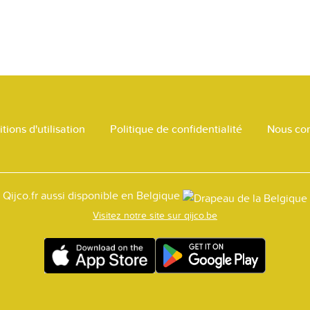
tions d'utilisation
Politique de confidentialité
Nous con
Qijco.fr aussi disponible en Belgique
Visitez notre site sur qijco.be