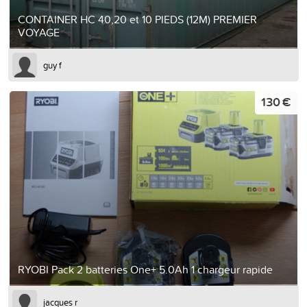
CONTAINER HC 40,20 et 10 PIEDS (12M) PREMIER
VOYAGE
guy f
130 €
RYOBI Pack 2 batteries One+ 5.0Ah 1 chargeur rapide
jacques r