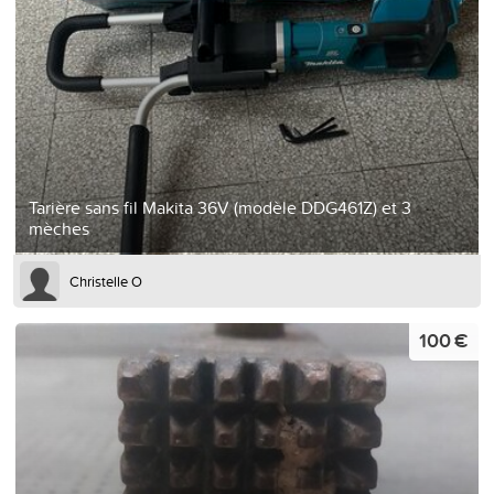
Tarière sans fil Makita 36V (modèle DDG461Z) et 3
mèches
Christelle O
100 €