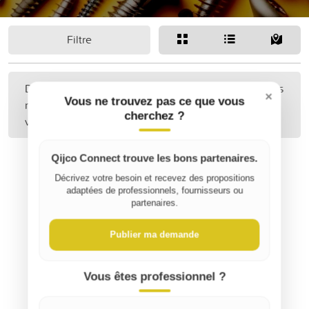
Filtre
Désolé, aucune annonce correspondant à vos critères
×
Vous ne trouvez pas ce que vous
n'a été trouvée. Peut-être pourriez-vous étendre
cherchez ?
votre recherche ?
Qijco Connect trouve les bons partenaires.
Décrivez votre besoin et recevez des propositions
adaptées de professionnels, fournisseurs ou
partenaires.
Publier ma demande
Vous êtes professionnel ?