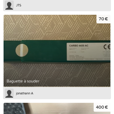
JTS
70 €
Baguette à souder
jonathann A
400 €