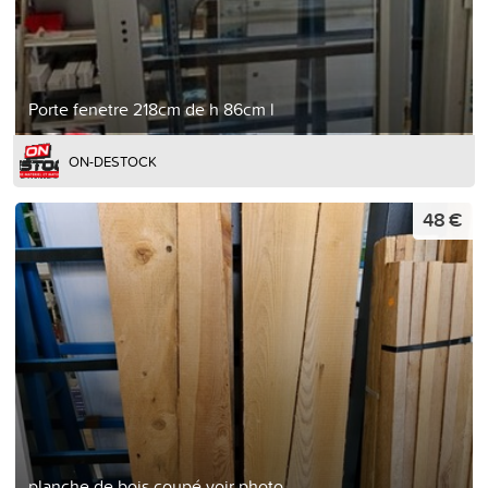
Porte fenetre 218cm de h 86cm l
ON-DESTOCK
48 €
planche de bois coupé voir photo