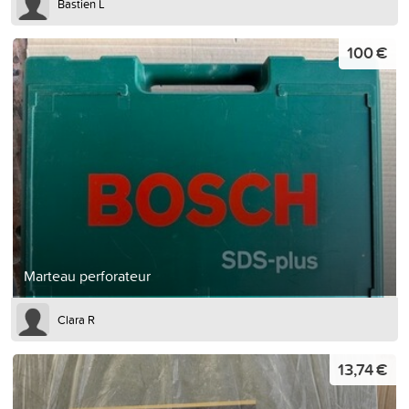
Bastien L
100 €
Marteau perforateur
Clara R
13,74 €