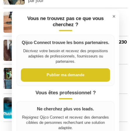
par jour
Location ponceuse à parquet Bosch
×
Vous ne trouvez pas ce que vous
20 €
cherchez ?
par jour
Location meuleuse d’angle Bosch GWS 22-230
Qijco Connect trouve les bons partenaires.
15 €
Décrivez votre besoin et recevez des propositions
par jour
adaptées de professionnels, fournisseurs ou
partenaires.
Location perforateur SDS Max Hitachi
DH40MRY
Publier ma demande
25 €
par jour
Vous êtes professionnel ?
Location de meuleuse d'angle
15 €
Ne cherchez plus vos leads.
par jour
Rejoignez Qijco Connect et recevez des demandes
ciblées de personnes recherchant une solution
adaptée.