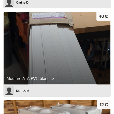
Carine D
40 €
Moulure ATA PVC blanche
Marius M
12 €