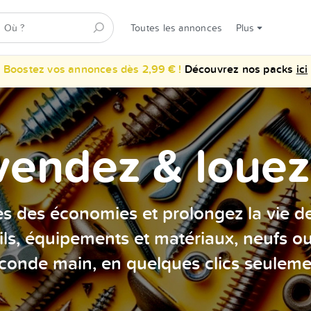
Toutes les annonces
Plus
Boostez vos annonces dès 2,99 € !
Découvrez nos packs
ici
vendez & louez 
es des économies et prolongez la vie d
ils, équipements et matériaux, neufs o
conde main, en quelques clics seuleme