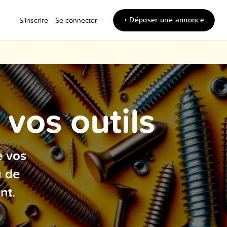
+ Déposer une annonce
S'inscrire
Se connecter
vos outils
e vos
u de
nt.