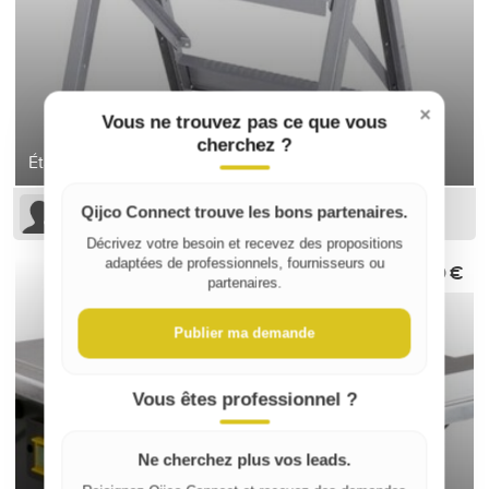
×
Vous ne trouvez pas ce que vous
cherchez ?
Établi pliant Wolfcraft
Qijco Connect trouve les bons partenaires.
Marion L
Décrivez votre besoin et recevez des propositions
adaptées de professionnels, fournisseurs ou
40 €
partenaires.
Publier ma demande
Vous êtes professionnel ?
Ne cherchez plus vos leads.