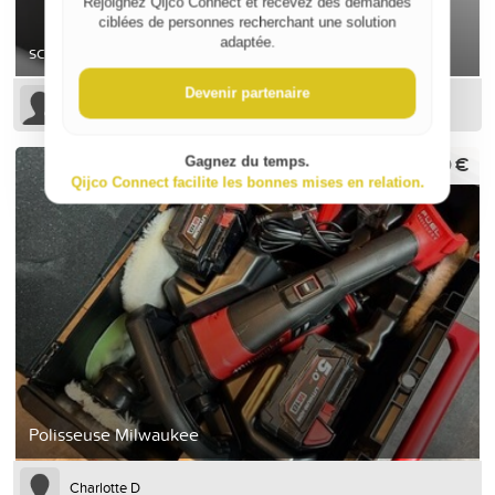
Rejoignez Qijco Connect et recevez des demandes
ciblées de personnes recherchant une solution
adaptée.
scie à carrelage Rubi
Devenir partenaire
Julien M
250 €
Gagnez du temps.
Qijco Connect facilite les bonnes mises en relation.
Polisseuse Milwaukee
Charlotte D