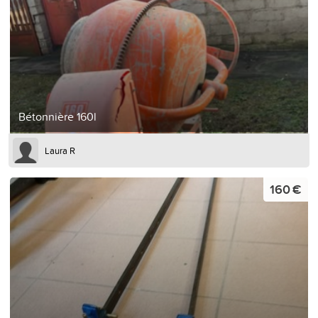
Bétonnière 160l
Laura R
160 €