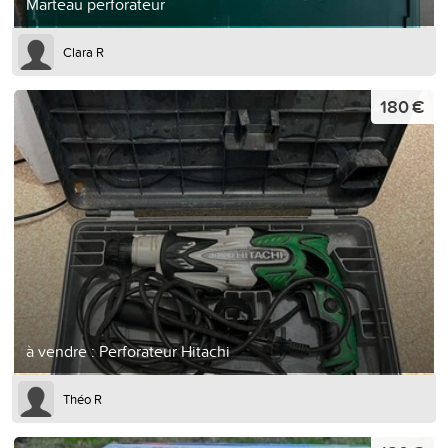
Marteau perforateur
Clara R
180 €
à vendre : Perforateur Hitachi
Théo R