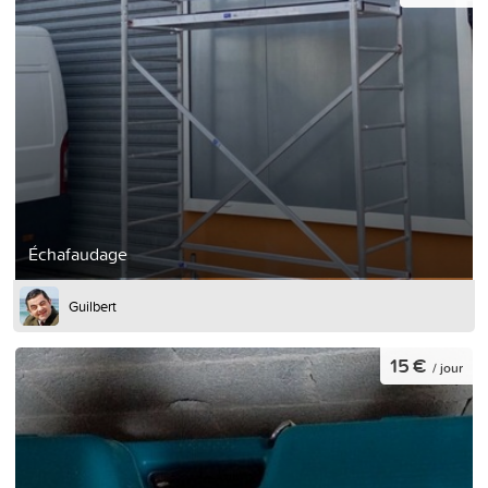
Échafaudage
Guilbert
15 €
/ jour