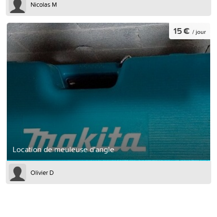
Nicolas M
15 €
/ jour
Location de meuleuse d'angle
Olivier D