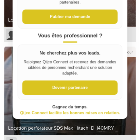
partenaires.
Publier ma demande
Location meuleuse d’angle Bosch GWS 22-230
Mathieu
Vous êtes professionnel ?
25 €
/ jour
Ne cherchez plus vos leads.
Rejoignez Qijco Connect et recevez des demandes
ciblées de personnes recherchant une solution
adaptée.
Devenir partenaire
Gagnez du temps.
Qijco Connect facilite les bonnes mises en relation.
Location perforateur SDS Max Hitachi DH40MRY