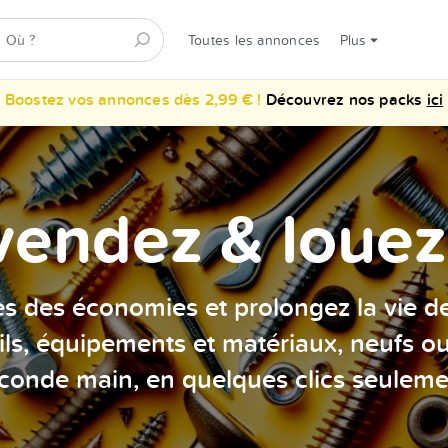
Toutes les annonces
Plus
Boostez vos annonces dès 2,99 € !
Découvrez nos packs
ici
vendez & louez 
es des économies et prolongez la vie d
ils, équipements et matériaux, neufs o
conde main, en quelques clics seuleme