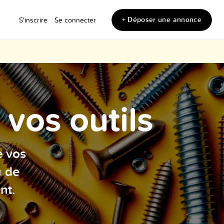
+ Déposer une annonce
S'inscrire
Se connecter
vos outils
e vos
u de
nt.