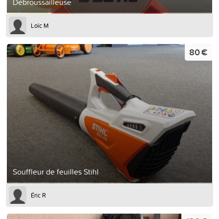
Débroussailleuse
Loïc M
80 €
Souffleur de feuilles Stihl
Éric R