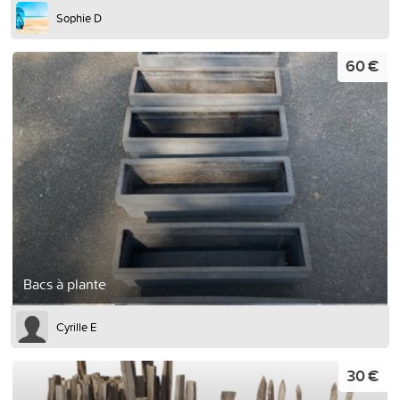
Sophie D
60 €
Bacs à plante
Cyrille E
30 €