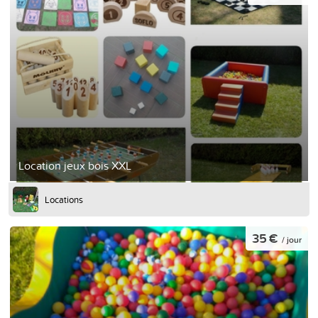
Location jeux bois XXL
Locations
35 €
/ jour