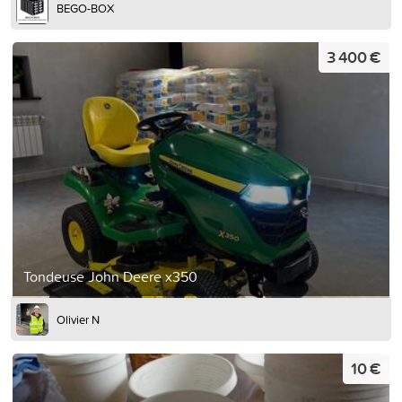
BEGO-BOX
3 400 €
Tondeuse John Deere x350
Olivier N
10 €