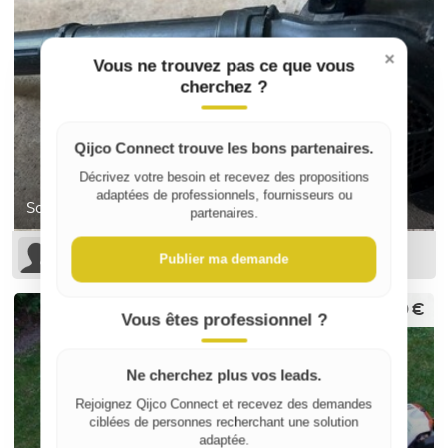
×
Vous ne trouvez pas ce que vous
cherchez ?
Qijco Connect trouve les bons partenaires.
Décrivez votre besoin et recevez des propositions
adaptées de professionnels, fournisseurs ou
Souffleur thermique McCulloch GB 322
partenaires.
Pierre L
Publier ma demande
150 €
Vous êtes professionnel ?
Ne cherchez plus vos leads.
Rejoignez Qijco Connect et recevez des demandes
ciblées de personnes recherchant une solution
adaptée.