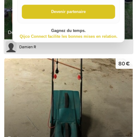
Devenir partenaire
Gagnez du temps.
Débroussailleuse thermique Stihl FS 55
Qijco Connect facilite les bonnes mises en relation.
Damien R
80 €