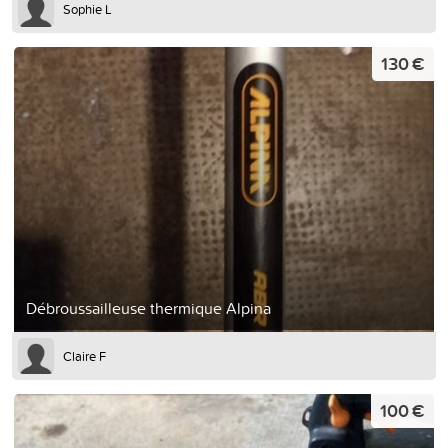
Sophie L
130 €
Débroussailleuse thermique Alpina
Claire F
100 €