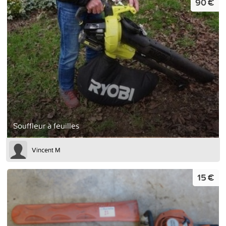
90 €
Souffleur à feuilles
Vincent M
15 €