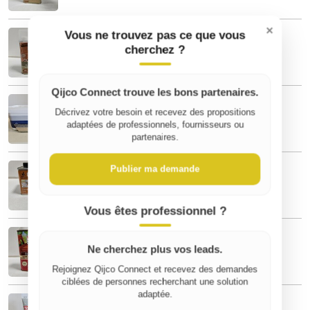
×
Huile meuble et boiserie teck mat 500ml
Vous ne trouvez pas ce que vous
7,80 €
cherchez ?
Qijco Connect trouve les bons partenaires.
POINTE POUR CLOUEUSE A GAZ BERNER
2200PTES 2.9X50
Décrivez votre besoin et recevez des propositions
29,99 €
adaptées de professionnels, fournisseurs ou
partenaires.
VERNIS BOIS CHENE CLAIR BRILLANT
Publier ma demande
6,88 €
Vous êtes professionnel ?
V33 HUILE MOBILIER DE JARDIN
7,80 €
Ne cherchez plus vos leads.
Rejoignez Qijco Connect et recevez des demandes
ciblées de personnes recherchant une solution
adaptée.
TOUPRET ENDUIT EXTRA'REBOUCH