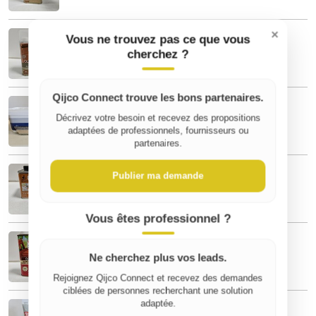
Huile meuble et boiserie teck mat 500ml
×
Vous ne trouvez pas ce que vous
7,80 €
cherchez ?
Qijco Connect trouve les bons partenaires.
POINTE POUR CLOUEUSE A GAZ BERNER
2200PTES 2.9X50
Décrivez votre besoin et recevez des propositions
29,99 €
adaptées de professionnels, fournisseurs ou
partenaires.
VERNIS BOIS CHENE CLAIR BRILLANT
Publier ma demande
6,88 €
Vous êtes professionnel ?
V33 HUILE MOBILIER DE JARDIN
7,80 €
Ne cherchez plus vos leads.
Rejoignez Qijco Connect et recevez des demandes
ciblées de personnes recherchant une solution
TOUPRET ENDUIT EXTRA'REBOUCH
adaptée.