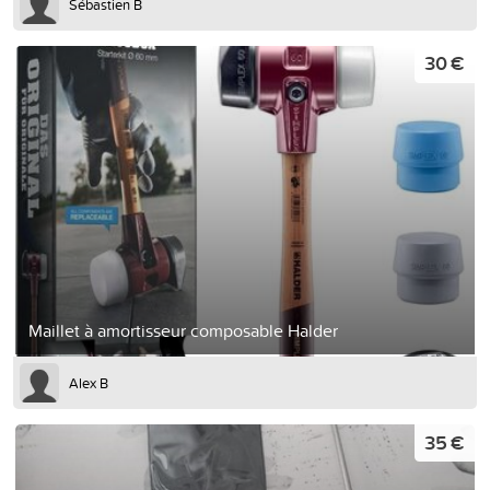
Sébastien B
30 €
Maillet à amortisseur composable Halder
Alex B
35 €