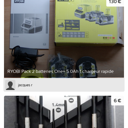
130 €
RYOBI Pack 2 batteries One+ 5.0Ah 1 chargeur rapide
jacques r
6 €