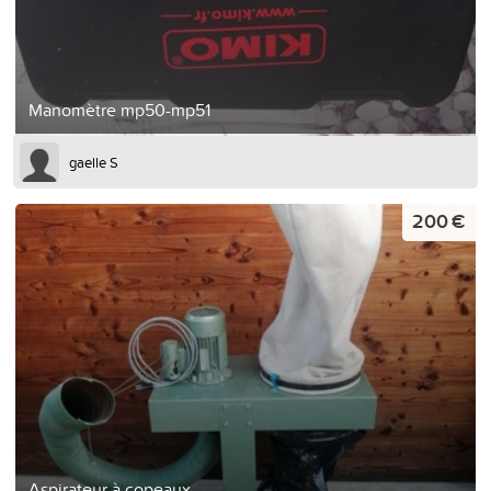
Manomètre mp50-mp51
gaelle S
200 €
Aspirateur à copeaux