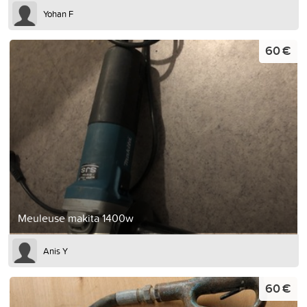
Yohan F
60 €
Meuleuse makita 1400w
Anis Y
60 €