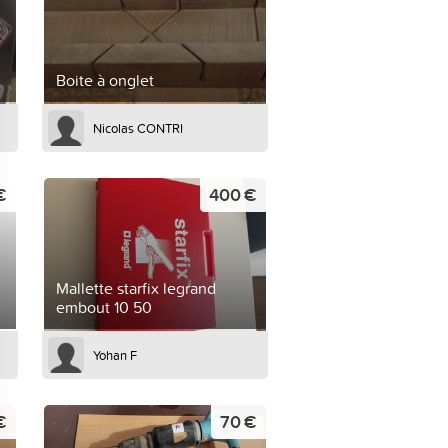
Boite à onglet
Nicolas CONTRI
€
400 €
Mallette starfix legrand
embout 10 50
Yohan F
€
70 €