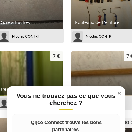
Scie à Bûches
Rouleaux de Peinture
Nicolas CONTRI
Nicolas CONTRI
7 €
7 
Perche Télescopique
Pelle ronde
×
Vous ne trouvez pas ce que vous
cherchez ?
Nicolas CONTRI
Nicolas CONTRI
2,75 €
500 
Qijco Connect trouve les bons
partenaires.