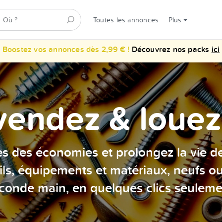
Toutes les annonces
Plus
Boostez vos annonces dès 2,99 € !
Découvrez nos packs
ici
vendez & louez 
es des économies et prolongez la vie d
ils, équipements et matériaux, neufs o
conde main, en quelques clics seuleme