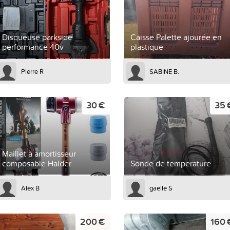
Disqueuse parkside
Caisse Palette ajourée en
performance 40v
plastique
Pierre R
SABINE B.
30 €
35 
Maillet à amortisseur
composable Halder
Sonde de temperature
Alex B
gaelle S
200 €
160 