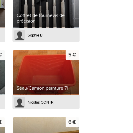
Coffret de tournevis de
précision
Sophie B
€
5 €
Seau/Camion peinture 7l
Nicolas CONTRI
€
6 €