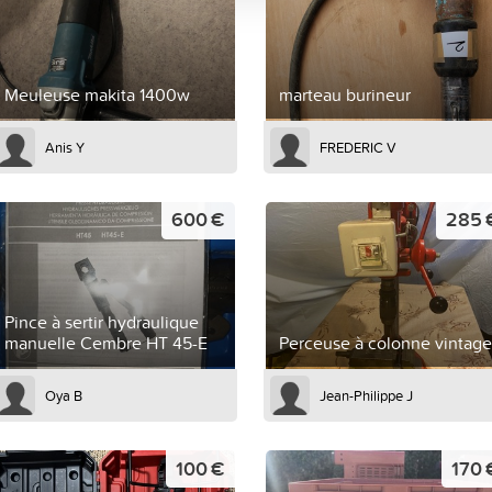
Meuleuse makita 1400w
marteau burineur
Anis Y
FREDERIC V
600 €
285 
Pince à sertir hydraulique
manuelle Cembre HT 45-E
Perceuse à colonne vintage
Oya B
Jean-Philippe J
100 €
170 