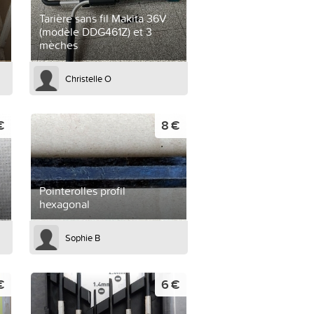
Tarière sans fil Makita 36V
(modèle DDG461Z) et 3
mèches
Christelle O
€
8 €
Pointerolles profil
hexagonal
Sophie B
€
6 €