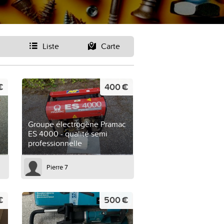
Liste
Carte
€
400 €
Groupe électrogène Pramac
ES 4000 - qualité semi
professionnelle
Pierre 7
€
500 €