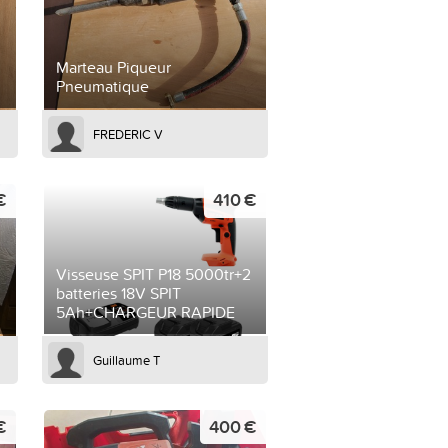
Marteau Piqueur
Pneumatique
FREDERIC V
€
410 €
Visseuse SPIT P18 5000tr+2
batteries 18V SPIT
5Ah+CHARGEUR RAPIDE
Guillaume T
€
400 €