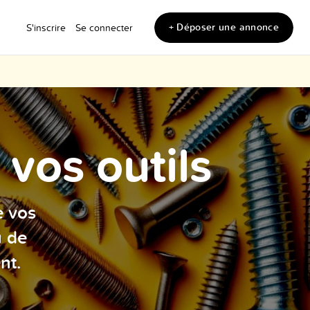
+ Déposer une annonce
S'inscrire
Se connecter
vos outils
e vos
u de
nt.