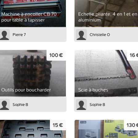
Machine à encoller CB 70
Echelle pliante, 4 en 1 et en
pour table à tapisser
aluminium
Pierre 7
Christelle O
100 €
16 
Outils pour boucharder
Scie à buches
Sophie B
Sophie B
15 €
130 