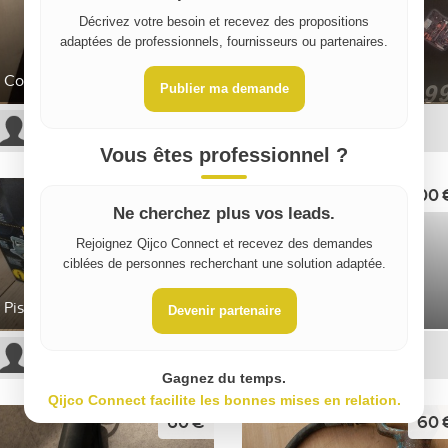
Décrivez votre besoin et recevez des propositions
adaptées de professionnels, fournisseurs ou partenaires.
Couteau/Spatule à Colle
Boite d'outil Kraft World
Publier ma demande
Nicolas CONTRI
Florent D
Vous êtes professionnel ?
30 €
100 
Ne cherchez plus vos leads.
Rejoignez Qijco Connect et recevez des demandes
ciblées de personnes recherchant une solution adaptée.
Pistolet a peinture
Laser ligne 360° bosh
Devenir partenaire
William M
Vicky P
Gagnez du temps.
Qijco Connect facilite les bonnes mises en relation.
60 €
60 