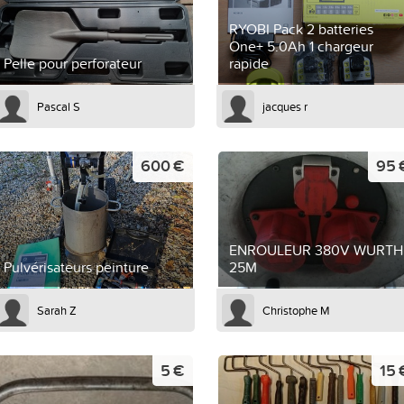
RYOBI Pack 2 batteries
One+ 5.0Ah 1 chargeur
Pelle pour perforateur
rapide
Pascal S
jacques r
600 €
95 
ENROULEUR 380V WURTH
Pulvérisateurs peinture
25M
Sarah Z
Christophe M
5 €
15 