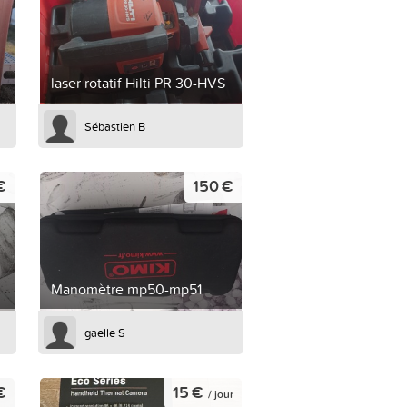
laser rotatif Hilti PR 30-HVS
Sébastien B
€
150 €
Manomètre mp50-mp51
gaelle S
€
15 €
/ jour