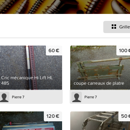
Grille
60 €
100 
Cric mécanique Hi Lift HL
485
coupe carreaux de platre
Pierre 7
Pierre 7
120 €
50 