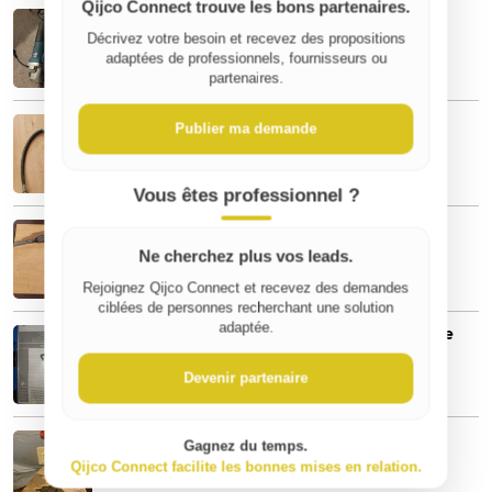
Qijco Connect trouve les bons partenaires.
Meuleuse makita 1400w
60 €
Décrivez votre besoin et recevez des propositions
adaptées de professionnels, fournisseurs ou
partenaires.
marteau burineur
Publier ma demande
60 €
Vous êtes professionnel ?
Marteau Piqueur Pneumatique
70 €
Ne cherchez plus vos leads.
Rejoignez Qijco Connect et recevez des demandes
ciblées de personnes recherchant une solution
adaptée.
Pince à sertir hydraulique manuelle Cembre
HT 45-E
600 €
Devenir partenaire
Perceuse à colonne vintage
Gagnez du temps.
285 €
Qijco Connect facilite les bonnes mises en relation.