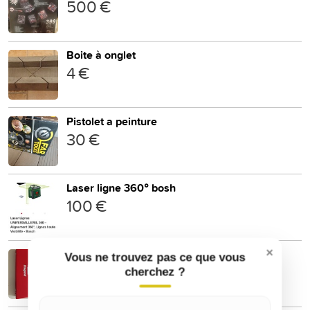
500 €
Boite à onglet
4 €
Pistolet a peinture
30 €
Laser ligne 360° bosh
100 €
×
Mallette starfix legrand embout 10 50
Vous ne trouvez pas ce que vous
400 €
cherchez ?