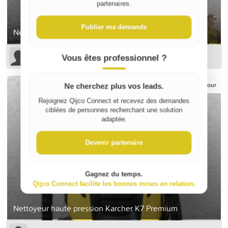
partenaires.
Publier ma demande
Nettoyeur haute pression Kärcher
Thierry S
Vous êtes professionnel ?
12 €
/ jour
Ne cherchez plus vos leads.
Rejoignez Qijco Connect et recevez des demandes
ciblées de personnes recherchant une solution
adaptée.
Devenir partenaire
Gagnez du temps.
Qijco Connect facilite les bonnes mises en relation.
Nettoyeur haute pression Karcher K7 Premium