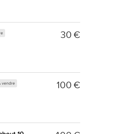
30 €
re
100 €
 vendre
embout 10