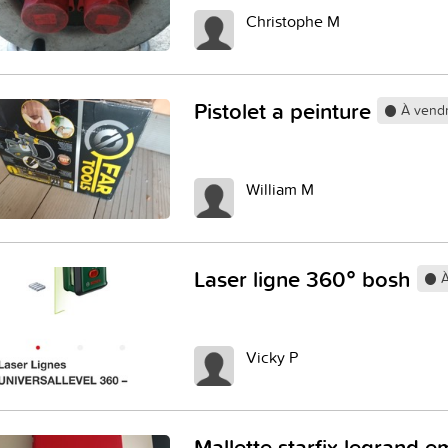
Christophe M
Pistolet a peinture
À vend
William M
Laser ligne 360° bosh
À
Vicky P
Mallette starfix legrand 