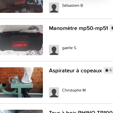
Sébastien B
Manomètre mp50-mp51
gaelle S
Aspirateur à copeaux
À 
Christophe M
Tour à bois RHINO TB10