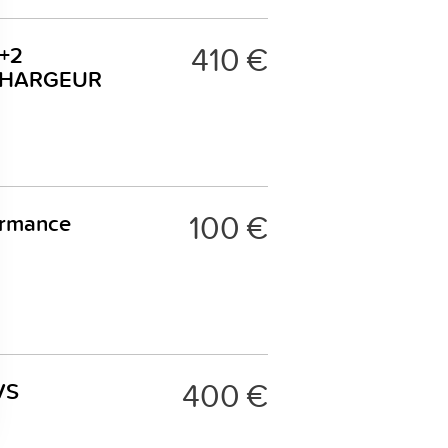
410 €
r+2
+CHARGEUR
100 €
ormance
400 €
HVS