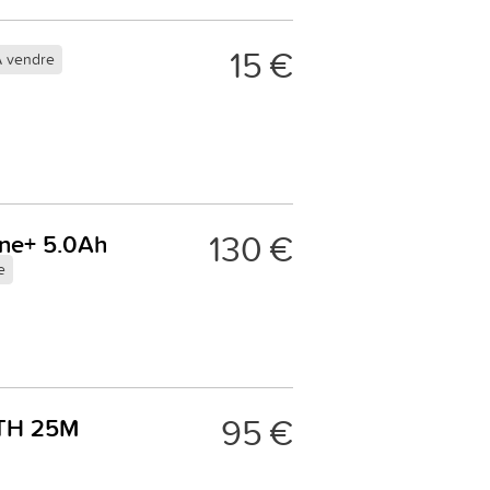
15 €
 vendre
130 €
One+ 5.0Ah
e
95 €
TH 25M