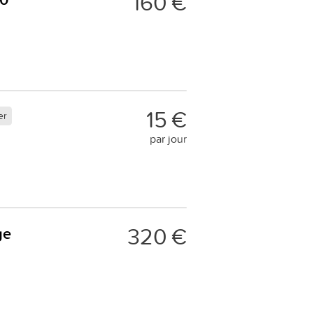
160 €
15 €
er
par jour
320 €
ge