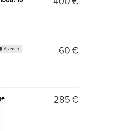
400 €
60 €
À vendre
285 €
ge