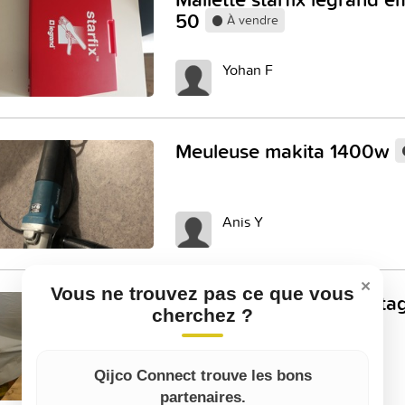
50
À vendre
Yohan F
Meuleuse makita 1400w
Anis Y
×
Vous ne trouvez pas ce que vous
Perceuse à colonne vinta
cherchez ?
À vendre
Jean-Philippe J
Qijco Connect trouve les bons
partenaires.