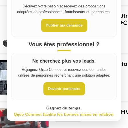
Décrivez votre besoin et recevez des propositions
adaptées de professionnels, fournisseurs ou partenaires.
Visseuse SPIT P18 5000t
batteries 18V SPIT 5Ah
Publier ma demande
RAPIDE
À vendre
Guillaume T
Vous êtes professionnel ?
Ne cherchez plus vos leads.
Disqueuse parkside perf
40v
Rejoignez Qijco Connect et recevez des demandes
À vendre
ciblées de personnes recherchant une solution adaptée.
Pierre R
Devenir partenaire
Gagnez du temps.
laser rotatif Hilti PR 30-
Qijco Connect facilite les bonnes mises en relation.
À vendre