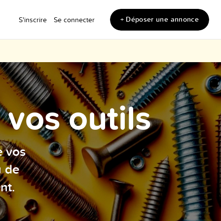
+ Déposer une annonce
S'inscrire
Se connecter
vos outils
e vos
u de
nt.