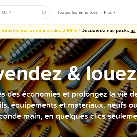
Toutes les annonces
Plus
Boostez vos annonces dès 2,99 € !
Découvrez nos packs
ici
vendez & louez 
es des économies et prolongez la vie d
ils, équipements et matériaux, neufs o
conde main, en quelques clics seuleme