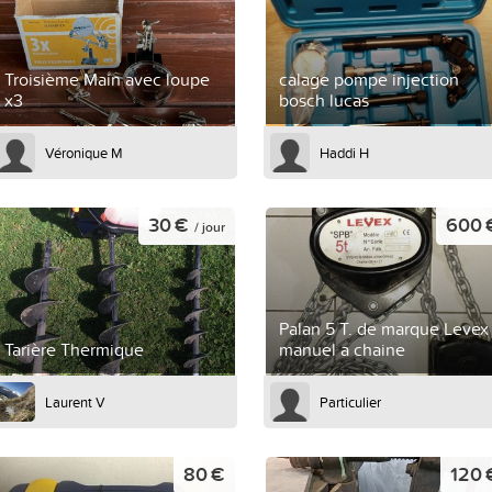
Troisième Main avec loupe
calage pompe injection
x3
bosch lucas
Véronique M
Haddi H
30 €
600 
/ jour
Palan 5 T. de marque Levex
Tarière Thermique
manuel a chaine
Laurent V
Particulier
80 €
120 