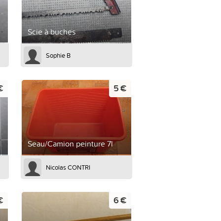
Scie à buches
Sophie B
€
5 €
Seau/Camion peinture 7l
Nicolas CONTRI
€
6 €