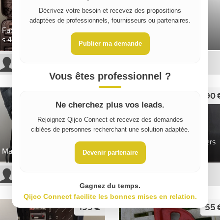
Décrivez votre besoin et recevez des propositions
adaptées de professionnels, fournisseurs ou partenaires.
Facom coffret à cliquet
Pince coupante FACOM,
s.441ap
192-16 CP
Publier ma demande
Guillaume D
Angelo S
Vous êtes professionnel ?
20 €
90 
/ jour
Ne cherchez plus vos leads.
Rejoignez Qijco Connect et recevez des demandes
ciblées de personnes recherchant une solution adaptée.
Pistolet sert cables colliers
Marteau burineur
ty-rap
Devenir partenaire
Fouad M
aymeric g
Gagnez du temps.
Qijco Connect facilite les bonnes mises en relation.
199 €
55 