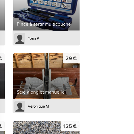
Pince à sertir multicouche
Yoan P
€
29 €
Scie à onglet manuelle
Véronique M
€
125 €