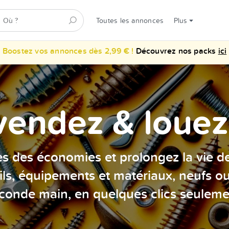
Toutes les annonces
Plus
Boostez vos annonces dès 2,99 € !
Découvrez nos packs
ici
vendez & louez 
es des économies et prolongez la vie d
ils, équipements et matériaux, neufs o
conde main, en quelques clics seuleme