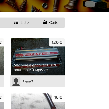
Liste
Carte
€
120 €
Machine à encoller CB 70
pour table à tapisser
Pierre 7
€
16 €