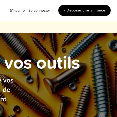
+ Déposer une annonce
S'inscrire
Se connecter
vos outils
e vos
u de
nt.