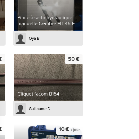
Pince à sertir hydraulique
manuelle Cembre HT 45-E
Oya B
€
50 €
Cliquet facom B154
Guillaume D
€
10 €
/ jour