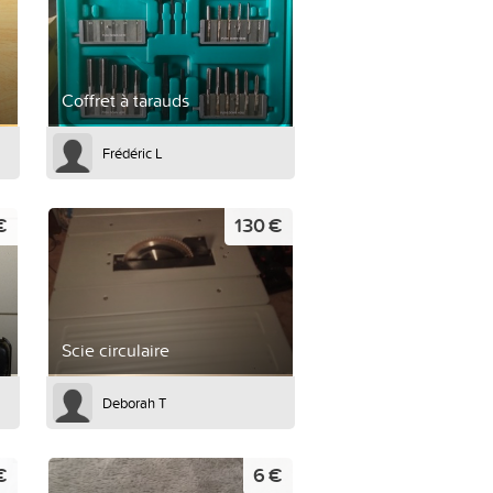
Coffret à tarauds
Frédéric L
€
130 €
Scie circulaire
Deborah T
€
6 €