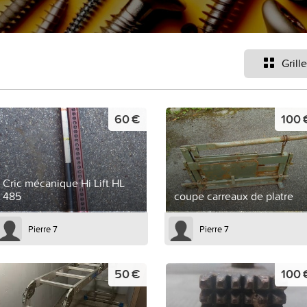
Grille
60 €
100 
Cric mécanique Hi Lift HL
485
coupe carreaux de platre
Pierre 7
Pierre 7
50 €
100 