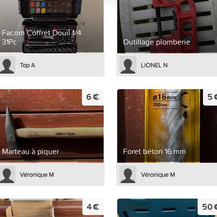
Facom Coffret Douil 1/4
31Pc
Outillage plomberie
Top A
LIONEL N
6 €
5 
Marteau à piquer
Foret béton 16 mm
Véronique M
Véronique M
4 €
50 