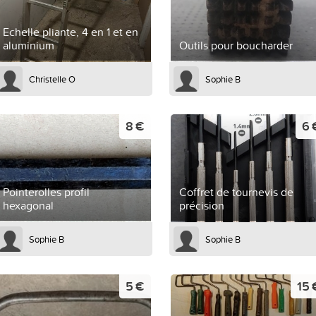
Echelle pliante, 4 en 1 et en
aluminium
Outils pour boucharder
Christelle O
Sophie B
8 €
6 
Pointerolles profil
Coffret de tournevis de
hexagonal
précision
Sophie B
Sophie B
5 €
15 