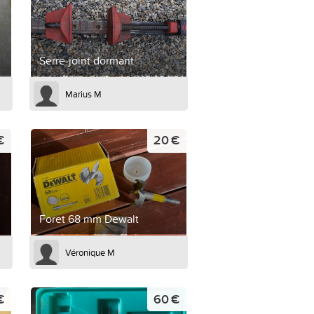
Serre-joint dormant
Marius M
€
20 €
Foret 68 mm Dewalt
Véronique M
€
60 €