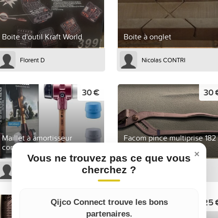
Boite d'outil Kraft World
Boite à onglet
Florent D
Nicolas CONTRI
30 €
30 
Maillet à amortisseur
Facom pince multiprise 182
composable Halder
a.cp (mamouth)
×
Vous ne trouvez pas ce que vous
cherchez ?
Alex B
Guillaume D
220 €
25 
Qijco Connect trouve les bons
partenaires.