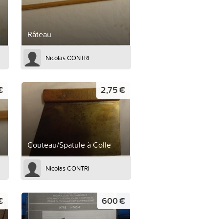
Râteau
Nicolas CONTRI
€
2,75 €
Couteau/Spatule à Colle
Nicolas CONTRI
€
600 €