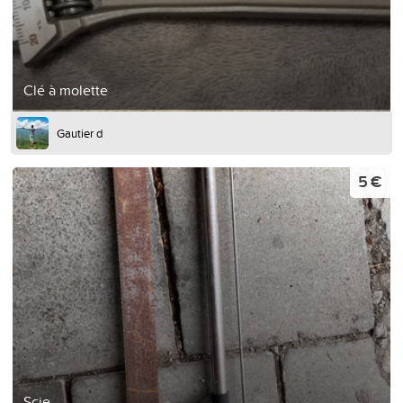
Clé à molette
Gautier d
5 €
Scie