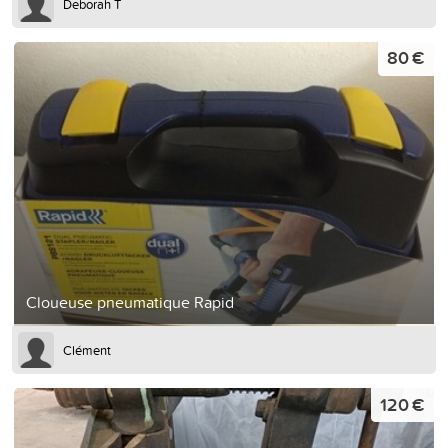
Deborah T
80 €
Cloueuse pneumatique Rapid
Clément
120 €