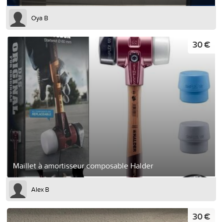
Oya B
30 €
Maillet à amortisseur composable Halder
Alex B
30 €