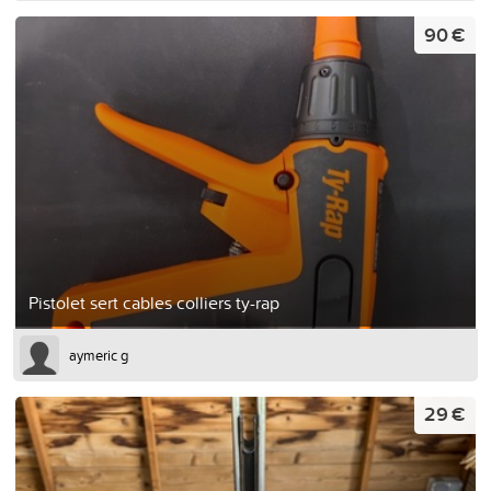
90 €
Pistolet sert cables colliers ty-rap
aymeric g
29 €