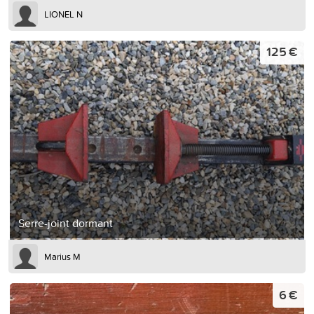
LIONEL N
125 €
Serre-joint dormant
Marius M
6 €