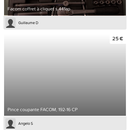
Facom coffret à cliquet s.441ap
Guillaume D
25 €
Pince coupante FACOM, 192-16 CP
Angelo S