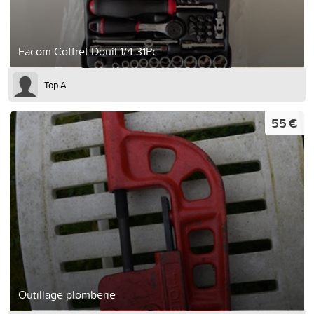
Facom Coffret Douil 1/4 31Pc
Top A
55 €
Outillage plomberie