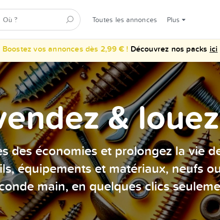
Toutes les annonces
Plus
Boostez vos annonces dès 2,99 € !
Découvrez nos packs
ici
vendez & louez 
es des économies et prolongez la vie d
ils, équipements et matériaux, neufs o
conde main, en quelques clics seuleme