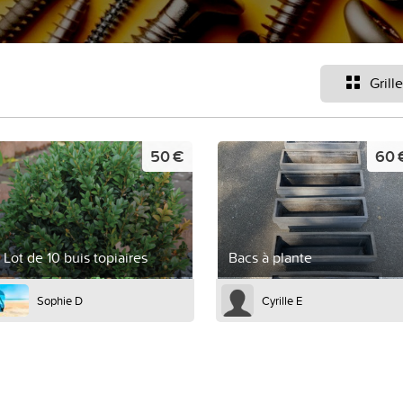
Grille
50 €
60 
Lot de 10 buis topiaires
Bacs à plante
Sophie D
Cyrille E