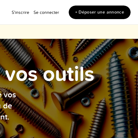
+ Déposer une annonce
S'inscrire
Se connecter
vos outils
e vos
u de
nt.