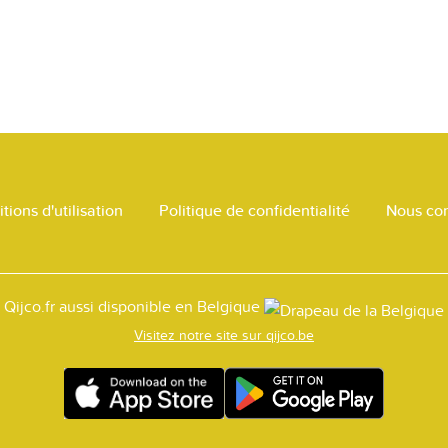
tions d'utilisation
Politique de confidentialité
Nous con
Qijco.fr aussi disponible en Belgique
Visitez notre site sur qijco.be