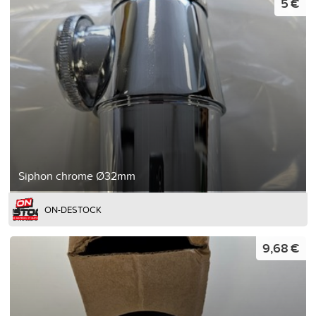
5 €
Siphon chrome Ø32mm
ON-DESTOCK
9,68 €