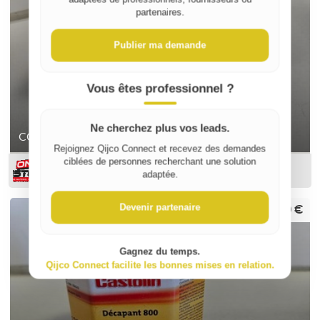
partenaires.
Publier ma demande
Vous êtes professionnel ?
Ne cherchez plus vos leads.
COLLIERS DOUBLES TARAUDAGE 7X150 TUBE 16MM
Rejoignez Qijco Connect et recevez des demandes
ciblées de personnes recherchant une solution
ON-DESTOCK
adaptée.
17,99 €
Devenir partenaire
Gagnez du temps.
Qijco Connect facilite les bonnes mises en relation.