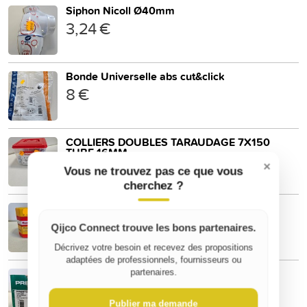
Siphon Nicoll Ø40mm
3,24 €
Bonde Universelle abs cut&click
8 €
COLLIERS DOUBLES TARAUDAGE 7X150
TUBE 16MM
5,50 €
×
Vous ne trouvez pas ce que vous
cherchez ?
CASTOLIN DECAPANT 800
17,99 €
Qijco Connect trouve les bons partenaires.
Décrivez votre besoin et recevez des propositions
adaptées de professionnels, fournisseurs ou
VANNES URINOIR POUR P60B
partenaires.
15 €
Publier ma demande