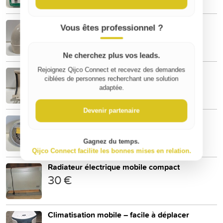
COUDE GOUTIERE SABLE Ø80MM 67°
Vous êtes professionnel ?
3 €
Ne cherchez plus vos leads.
JONCTION GOUTIERE SABLE D25
Rejoignez Qijco Connect et recevez des demandes
ciblées de personnes recherchant une solution
3 €
adaptée.
Devenir partenaire
SIPHON DE SOL LIMATEC
25 €
Gagnez du temps.
Qijco Connect facilite les bonnes mises en relation.
Radiateur électrique mobile compact
30 €
Climatisation mobile – facile à déplacer