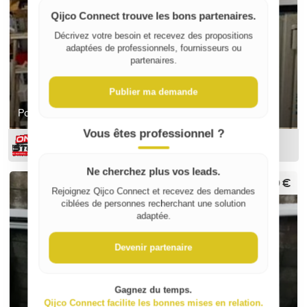
Qijco Connect trouve les bons partenaires.
Décrivez votre besoin et recevez des propositions
adaptées de professionnels, fournisseurs ou
partenaires.
Publier ma demande
Porte fenetre 218cm de h 86cm l
Vous êtes professionnel ?
ON-DESTOCK
Ne cherchez plus vos leads.
120 €
Rejoignez Qijco Connect et recevez des demandes
ciblées de personnes recherchant une solution
adaptée.
Devenir partenaire
Gagnez du temps.
Qijco Connect facilite les bonnes mises en relation.