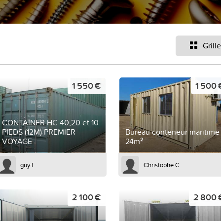
Grille
1 550 €
1 500 
CONTAINER HC 40,20 et 10
PIEDS (12M) PREMIER
Bureau conteneur maritime
VOYAGE
24m²
guy f
Christophe C
2 100 €
2 800 