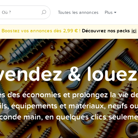
Toutes les annonces
Plus
Boostez vos annonces dès 2,99 € !
Découvrez nos packs
ici
vendez & louez 
es des économies et prolongez la vie d
ils, équipements et matériaux, neufs o
conde main, en quelques clics seuleme