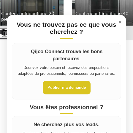
Conteneur frigorifique 20
Conteneur frigorifique 40
pieds neuf et occasion
pieds neuf et occasion
×
Vous ne trouvez pas ce que vous
cherchez ?
BEGO-BOX
BEGO-BOX
Qijco Connect trouve les bons
partenaires.
Décrivez votre besoin et recevez des propositions
adaptées de professionnels, fournisseurs ou partenaires.
Publier ma demande
Vous êtes professionnel ?
Ne cherchez plus vos leads.