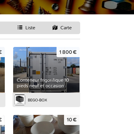
Liste
Carte
€
1 800 €
Conteneur frigorifique 10
pieds neuf et occasion
BEGO-BOX
€
10 €