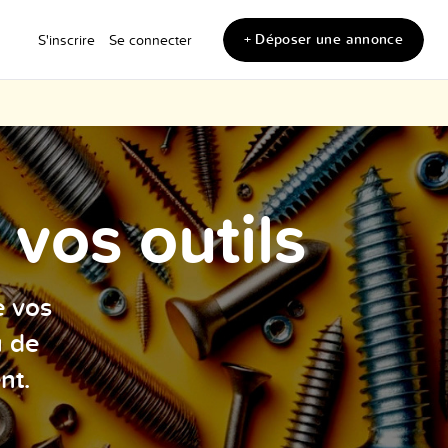
+ Déposer une annonce
S'inscrire
Se connecter
vos outils
e vos
u de
nt.