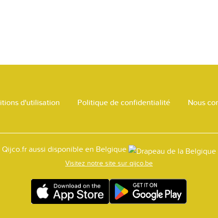
tions d'utilisation
Politique de confidentialité
Nous con
Qijco.fr aussi disponible en Belgique
Visitez notre site sur qijco.be