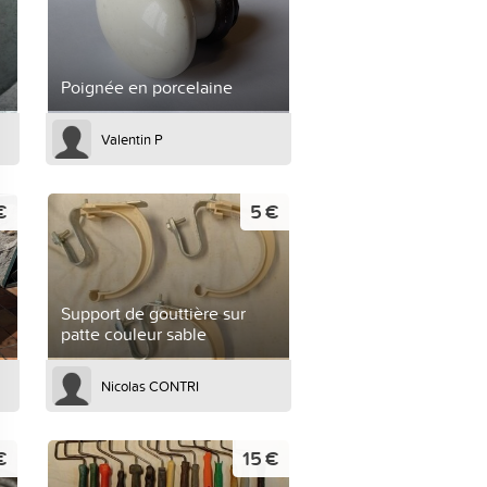
Poignée en porcelaine
Valentin P
€
5 €
Support de gouttière sur
patte couleur sable
Nicolas CONTRI
€
15 €