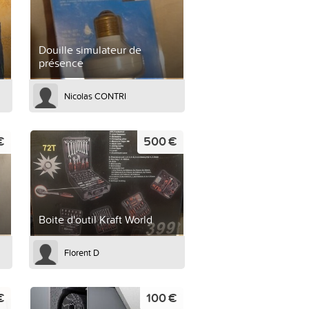
Douille simulateur de
présence
Nicolas CONTRI
€
500 €
Boite d'outil Kraft World
Florent D
€
100 €