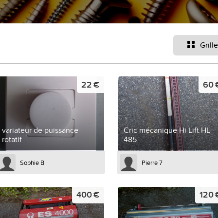
Grille
22 €
60 
variateur de puissance
Cric mécanique Hi Lift HL
rotatif
485
Sophie B
Pierre 7
400 €
120 