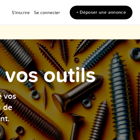
+ Déposer une annonce
S'inscrire
Se connecter
vos outils
e vos
u de
nt.