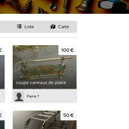
Liste
Carte
€
100 €
coupe carreaux de platre
Pierre 7
€
50 €