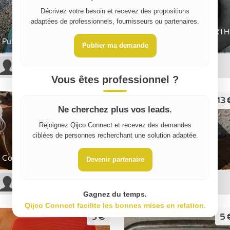
Décrivez votre besoin et recevez des propositions
adaptées de professionnels, fournisseurs ou partenaires.
ENROULEUR 380V WURTH
Pulvérisateurs peinture
25M
Publier ma demande
Sarah Z
Christophe M
Vous êtes professionnel ?
3 €
13 
Ne cherchez plus vos leads.
Rejoignez Qijco Connect et recevez des demandes
ciblées de personnes recherchant une solution adaptée.
Plaque de placo BA13
Colle Carreaux de Plâtre
250x120
Devenir partenaire
Fanny L
Fanny L
Gagnez du temps.
Qijco Connect facilite les bonnes mises en relation.
5 €
5 