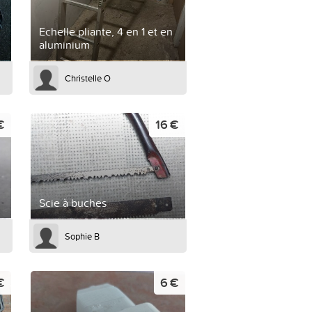
Echelle pliante, 4 en 1 et en
aluminium
Christelle O
€
16 €
Scie à buches
Sophie B
€
6 €