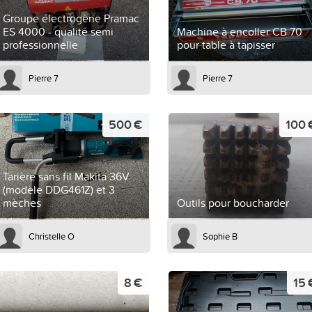
Groupe électrogène Pramac
ES 4000 - qualité semi
Machine à encoller CB 70
professionnelle
pour table à tapisser
Pierre 7
Pierre 7
500 €
100 
Tarière sans fil Makita 36V
(modèle DDG461Z) et 3
mèches
Outils pour boucharder
Christelle O
Sophie B
8 €
15 