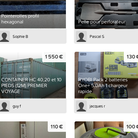
Pointerolles profil
hexagonal
Pelle pour perforateur
Sophie B
Pascal S
1 550 €
130 
CONTAINER HC 40,20 et 10
RYOBI Pack 2 batteries
PIEDS (12M) PREMIER
One+ 5.0Ah 1 chargeur
VOYAGE
rapide
guy f
jacques r
110 €
100 