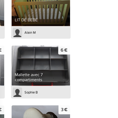
LIT DE BEBE
Alain M
€
6 €
Mallette avec 7
compartiments
Sophie B
€
3 €