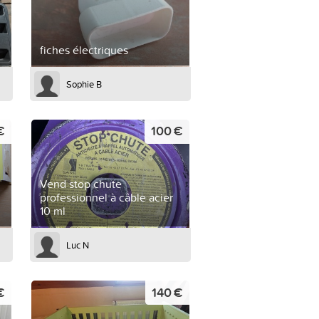
fiches électriques
Sophie B
€
100 €
Vend stop chute
professionnel à câble acier
10 ml
Luc N
€
140 €