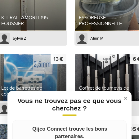
KIT RAIL AMORTI 195
ESSOREUSE
FOUSSIER
PROFESSIONNELLE
Sylvie Z
Alain M
13 €
6 
Lot de barrettes de
Coffret de tournevis de
connexion
précision
×
Vous ne trouvez pas ce que vous
cherchez ?
Sophie B
Sophie B
600 €
95 
Qijco Connect trouve les bons
partenaires.