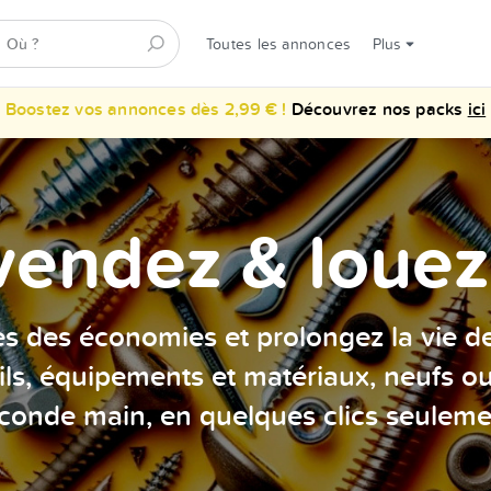
Toutes les annonces
Plus
Boostez vos annonces dès 2,99 € !
Découvrez nos packs
ici
vendez & louez 
es des économies et prolongez la vie d
ils, équipements et matériaux, neufs o
conde main, en quelques clics seuleme