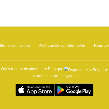
tions d'utilisation
Politique de confidentialité
Nous con
Qijco.fr aussi disponible en Belgique
Visitez notre site sur qijco.be