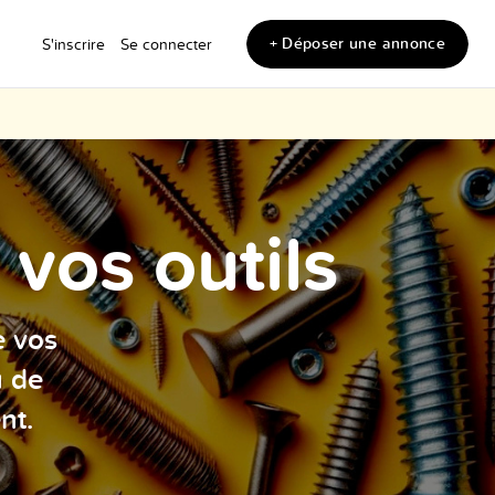
+ Déposer une annonce
S'inscrire
Se connecter
vos outils
e vos
u de
nt.