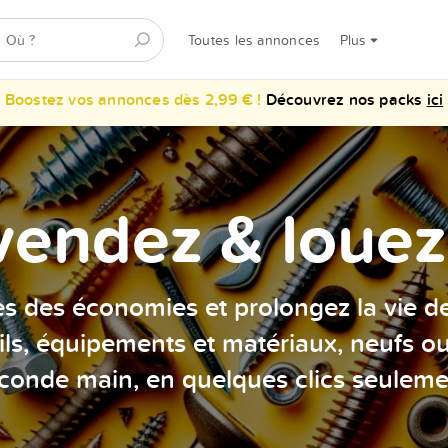
Toutes les annonces
Plus
Boostez vos annonces dès 2,99 € !
Découvrez nos packs
ici
vendez & louez 
es des économies et prolongez la vie d
ils, équipements et matériaux, neufs o
conde main, en quelques clics seuleme