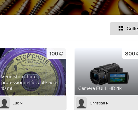
Grille
100 €
800 
Vend stop chute
professionnel à câble acier
10 ml
Caméra FULL HD 4k
Luc N
Christian R