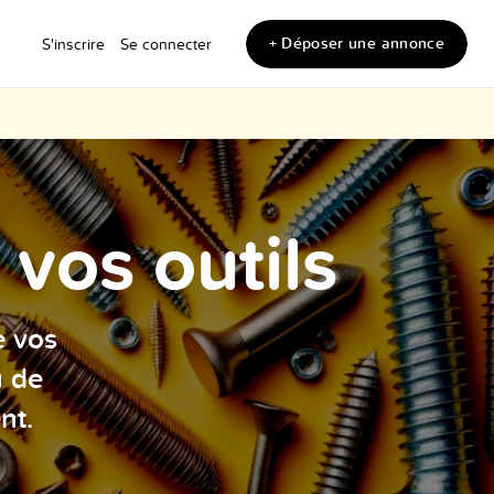
+ Déposer une annonce
S'inscrire
Se connecter
vos outils
e vos
u de
nt.