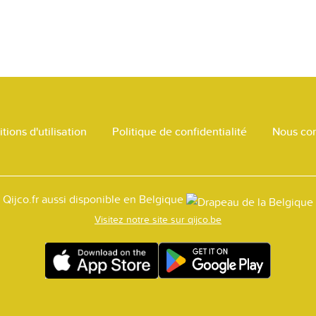
tions d'utilisation
Politique de confidentialité
Nous con
Qijco.fr aussi disponible en Belgique
Visitez notre site sur qijco.be