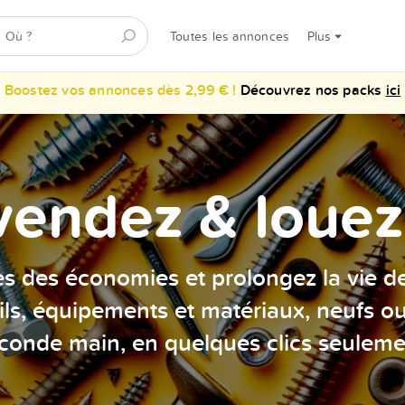
Toutes les annonces
Plus
Boostez vos annonces dès 2,99 € !
Découvrez nos packs
ici
vendez & louez 
es des économies et prolongez la vie d
ils, équipements et matériaux, neufs o
conde main, en quelques clics seuleme