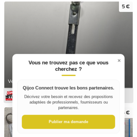
5 €
×
Vous ne trouvez pas ce que vous
cherchez ?
Verrou à plaquer
Qijco Connect trouve les bons partenaires.
ON-DESTOCK
Décrivez votre besoin et recevez des propositions
adaptées de professionnels, fournisseurs ou
partenaires.
15 €
Publier ma demande