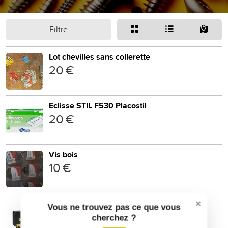
Filtre
Lot chevilles sans collerette
20 €
Eclisse STIL F530 Placostil
20 €
Vis bois
10 €
je veux vendre un Pistolet à clous
×
Vous ne trouvez pas ce que vous
90 €
cherchez ?