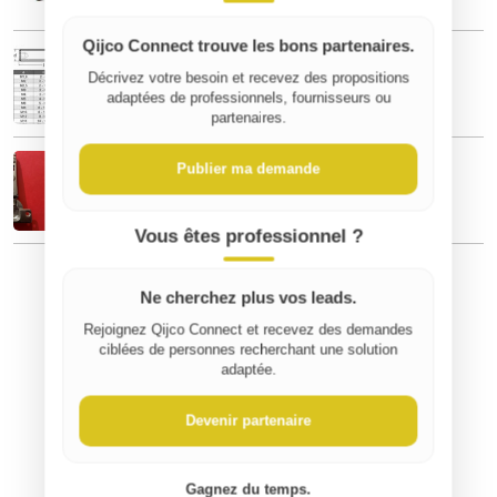
Qijco Connect trouve les bons partenaires.
Vis inoxydables M5 x 50 mm – Lot de 100
10 €
Décrivez votre besoin et recevez des propositions
adaptées de professionnels, fournisseurs ou
partenaires.
Charnières
Publier ma demande
10 €
Vous êtes professionnel ?
Ne cherchez plus vos leads.
Rejoignez Qijco Connect et recevez des demandes
ciblées de personnes recherchant une solution
adaptée.
Devenir partenaire
Gagnez du temps.