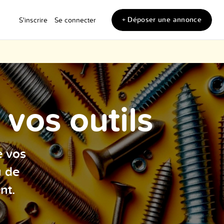
+ Déposer une annonce
S'inscrire
Se connecter
vos outils
e vos
u de
nt.