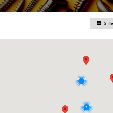
Grille
5
3