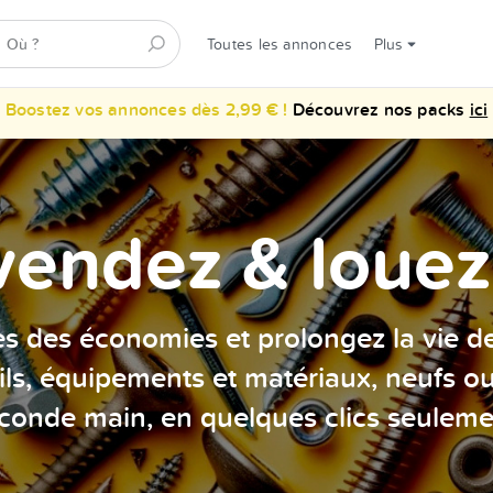
Toutes les annonces
Plus
Boostez vos annonces dès 2,99 € !
Découvrez nos packs
ici
vendez & louez 
es des économies et prolongez la vie d
ils, équipements et matériaux, neufs o
conde main, en quelques clics seuleme