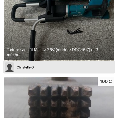
Tarière sans fil Makita 36V (modèle DDG461Z) et 3
mèches
Christelle O
100 €