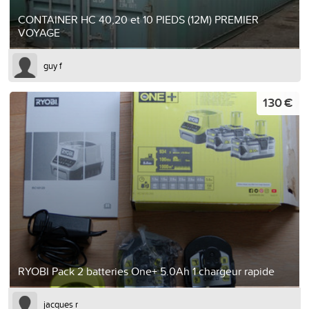
CONTAINER HC 40,20 et 10 PIEDS (12M) PREMIER
VOYAGE
guy f
130 €
RYOBI Pack 2 batteries One+ 5.0Ah 1 chargeur rapide
jacques r