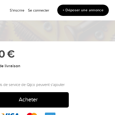
+ Déposer une annonce
S'inscrire
Se connecter
0 €
e livraison
is de service de Qijco peuvent s'ajouter
Acheter