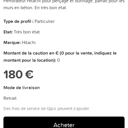
Perforateur Hitachi pour perçage et burinage, parfait pour les
murs en béton. En très bon état.
Type de profil :
Particulier
Etat:
Très bon état
Marque:
Hitachi
Montant de la caution en € (0 pour la vente, indiquez le
montant pour la location):
0
180 €
Mode de livraison
Retrait
Des frais de service de Qijco peuvent s'ajouter
Acheter