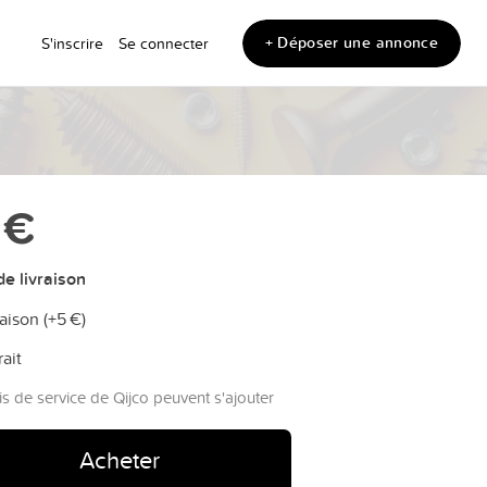
+ Déposer une annonce
S'inscrire
Se connecter
 €
e livraison
aison (+
5 €
)
rait
is de service de Qijco peuvent s'ajouter
Acheter