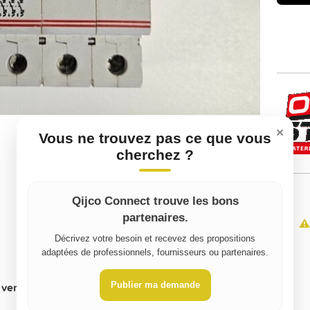
×
Vous ne trouvez pas ce que vous
cherchez ?
Qijco Connect trouve les bons
partenaires.
⚠️
Décrivez votre besoin et recevez des propositions
adaptées de professionnels, fournisseurs ou partenaires.
Publier ma demande
vente, indiquez le montant pour la location):
0