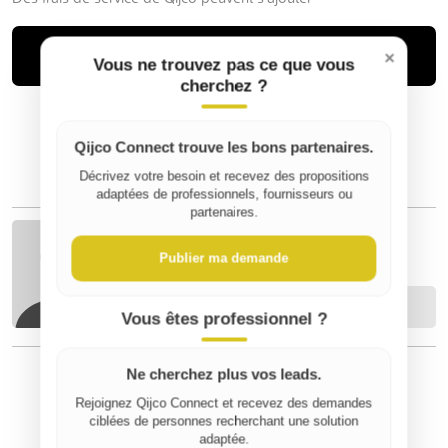
Acheter
×
Vous ne trouvez pas ce que vous
cherchez ?
Qijco Connect trouve les bons partenaires.
Décrivez votre besoin et recevez des propositions
adaptées de professionnels, fournisseurs ou
partenaires.
Antoine R
Publier ma demande
Contacter
Vous êtes professionnel ?
Ne cherchez plus vos leads.
Rejoignez Qijco Connect et recevez des demandes
⚠️ Signaler un contenu inapproprié
ciblées de personnes recherchant une solution
adaptée.