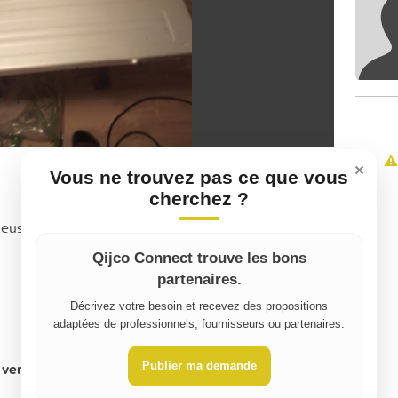
⚠️
×
Vous ne trouvez pas ce que vous
cherchez ?
ceuse prix négociable dans la limite du raisonnable.
Qijco Connect trouve les bons
partenaires.
Décrivez votre besoin et recevez des propositions
adaptées de professionnels, fournisseurs ou partenaires.
Publier ma demande
vente, indiquez le montant pour la location):
130