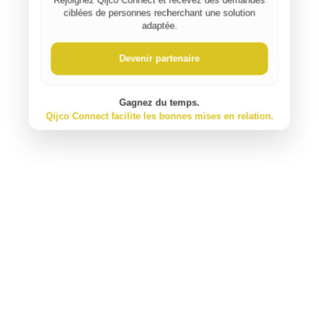
ciblées de personnes recherchant une solution
adaptée.
⚠️ Signaler un contenu inapproprié
Devenir partenaire
Gagnez du temps.
Qijco Connect facilite les bonnes mises en relation.