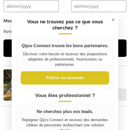
×
Mode de livraison
Vous ne trouvez pas ce que vous
cherchez ?
Retrait
Qijco Connect trouve les bons partenaires.
Louer
Décrivez votre besoin et recevez des propositions
adaptées de professionnels, fournisseurs ou
partenaires.
Jeremy B
Publier ma demande
Contacter
Vous êtes professionnel ?
Ne cherchez plus vos leads.
Rejoignez Qijco Connect et recevez des demandes
⚠️ Signaler un contenu inapproprié
ciblées de personnes recherchant une solution