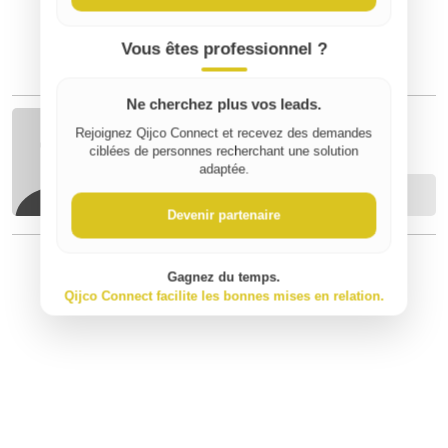
Vous êtes professionnel ?
Ne cherchez plus vos leads.
Top A
Rejoignez Qijco Connect et recevez des demandes
ciblées de personnes recherchant une solution
adaptée.
Contacter
Devenir partenaire
Gagnez du temps.
⚠️ Signaler un contenu inapproprié
Qijco Connect facilite les bonnes mises en relation.