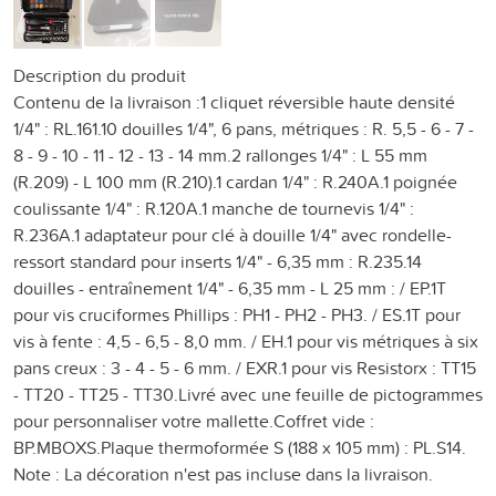
Description du produit
Contenu de la livraison :1 cliquet réversible haute densité
1/4" : RL.161.10 douilles 1/4", 6 pans, métriques : R. 5,5 - 6 - 7 -
8 - 9 - 10 - 11 - 12 - 13 - 14 mm.2 rallonges 1/4" : L 55 mm
(R.209) - L 100 mm (R.210).1 cardan 1/4" : R.240A.1 poignée
coulissante 1/4" : R.120A.1 manche de tournevis 1/4" :
R.236A.1 adaptateur pour clé à douille 1/4" avec rondelle-
ressort standard pour inserts 1/4" - 6,35 mm : R.235.14
douilles - entraînement 1/4" - 6,35 mm - L 25 mm : / EP.1T
pour vis cruciformes Phillips : PH1 - PH2 - PH3. / ES.1T pour
vis à fente : 4,5 - 6,5 - 8,0 mm. / EH.1 pour vis métriques à six
pans creux : 3 - 4 - 5 - 6 mm. / EXR.1 pour vis Resistorx : TT15
- TT20 - TT25 - TT30.Livré avec une feuille de pictogrammes
pour personnaliser votre mallette.Coffret vide :
BP.MBOXS.Plaque thermoformée S (188 x 105 mm) : PL.S14.
Note : La décoration n'est pas incluse dans la livraison.