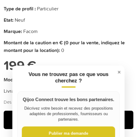
Type de profil :
Particulier
Etat:
Neuf
Marque:
Facom
Montant de la caution en € (0 pour la vente, indiquez le
montant pour la location):
0
199 €
×
Vous ne trouvez pas ce que vous
Mode de livraison
cherchez ?
Livraison (+
0 €
)
Qijco Connect trouve les bons partenaires.
Des frais de service de Qijco peuvent s'ajouter
Décrivez votre besoin et recevez des propositions
adaptées de professionnels, fournisseurs ou
Acheter
partenaires.
Publier ma demande