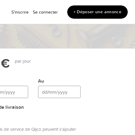
+ Déposer une annonce
S'inscrire
Se connecter
 €
par jour
Au
e livraison
is de service de Qijco peuvent s'ajouter