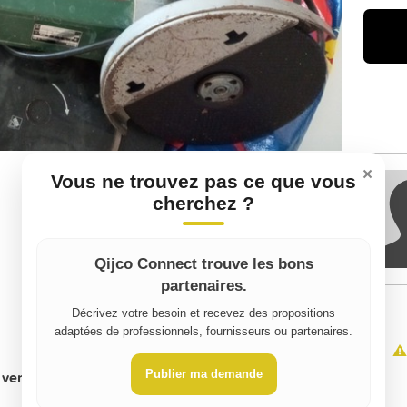
×
Vous ne trouvez pas ce que vous
cherchez ?
Qijco Connect trouve les bons
partenaires.
Décrivez votre besoin et recevez des propositions
adaptées de professionnels, fournisseurs ou partenaires.
⚠️
Publier ma demande
vente, indiquez le montant pour la location):
50