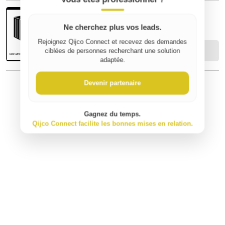
BEGO-BOX
Ne cherchez plus vos leads.
Rejoignez Qijco Connect et recevez des demandes
Contacter
ciblées de personnes recherchant une solution
adaptée.
Devenir partenaire
⚠️ Signaler un contenu inapproprié
Gagnez du temps.
Qijco Connect facilite les bonnes mises en relation.