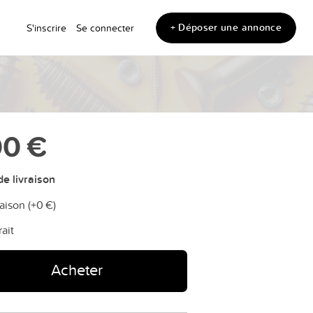
+ Déposer une annonce
S'inscrire
Se connecter
0 €
e livraison
aison (+
0 €
)
rait
Acheter