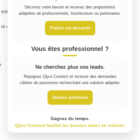
Décrivez votre besoin et recevez des propositions
st là pour vous écouter, vous renseigner et vous
adaptées de professionnels, fournisseurs ou partenaires.
, le container le plus adapté à votre demande.
Publier ma demande
Vous êtes professionnel ?
e
Ne cherchez plus vos leads.
Rejoignez Qijco Connect et recevez des demandes
ciblées de personnes recherchant une solution adaptée.
Devenir partenaire
Gagnez du temps.
Qijco Connect facilite les bonnes mises en relation.