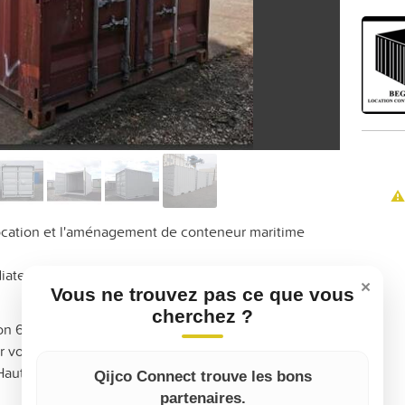
⚠️
 location et l'aménagement de conteneur maritime
iatement en nous contactant.
×
Vous ne trouvez pas ce que vous
cherchez ?
on 600€ HT l’unité départ dépôt
r voyage 1500€ l’unité départ dépôt
Hauteur : 2,59 m / Volume : 17,8 m³
Qijco Connect trouve les bons
partenaires.