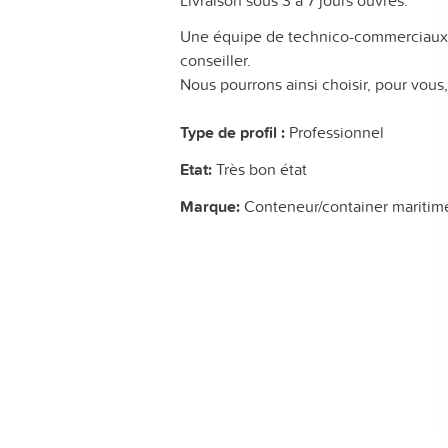
Livraison sous 3 à 7 jours ouvrés.
Une équipe de technico-commerciaux e
conseiller.
Nous pourrons ainsi choisir, pour vous
Type de profil :
Professionnel
Etat:
Très bon état
Marque:
Conteneur/container maritim