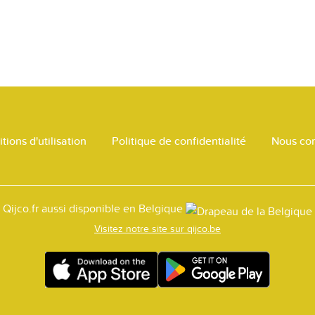
tions d'utilisation
Politique de confidentialité
Nous con
Qijco.fr aussi disponible en Belgique
Visitez notre site sur qijco.be