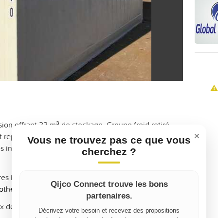
⚠️
sion offrant 33 m³ de stockage. Groupe froid retiré.
×
 repeint. Container maritime isolé en panneaux
Vous ne trouvez pas ce que vous
s intérieures en acier inoxydable et en aluminium.
cherchez ?
es ici :
https://equipements.global-
Qijco Connect trouve les bons
isotherme-20-pieds-high-cube/
partenaires.
x défiant la concurrence.
Décrivez votre besoin et recevez des propositions