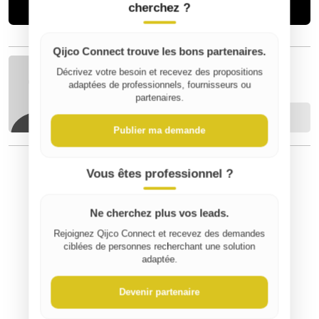
Acheter
cherchez ?
Qijco Connect trouve les bons partenaires.
Décrivez votre besoin et recevez des propositions
gaelle S
adaptées de professionnels, fournisseurs ou
partenaires.
Contacter
Publier ma demande
Vous êtes professionnel ?
⚠️ Signaler un contenu inapproprié
Ne cherchez plus vos leads.
Rejoignez Qijco Connect et recevez des demandes
ciblées de personnes recherchant une solution
adaptée.
Devenir partenaire