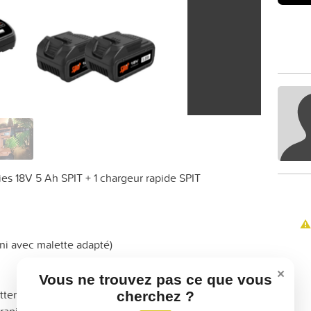
ies 18V 5 Ah SPIT + 1 chargeur rapide SPIT
⚠️
rni avec malette adapté)
×
Vous ne trouvez pas ce que vous
teries 18V et son chargeur rapide, prêt à l'emploi.
cherchez ?