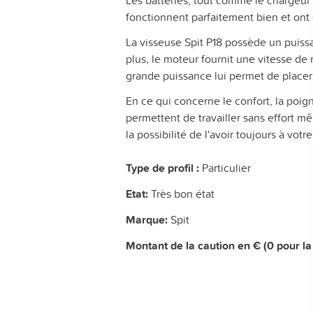
Les batteries, tout comme le chargeur 
fonctionnent parfaitement bien et on
La visseuse Spit P18 possède un puissa
plus, le moteur fournit une vitesse de
grande puissance lui permet de placer
En ce qui concerne le confort, la poign
permettent de travailler sans effort m
la possibilité de l'avoir toujours à votr
Type de profil :
Particulier
Etat:
Très bon état
Marque:
Spit
Montant de la caution en € (0 pour la 