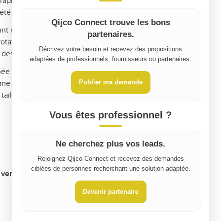
rapide et le moteur de la puissante visseuse P18
t été entretenues soigneusement.
Qijco Connect trouve les bons
nt moteur aussi efficace qu'une visseuse filaire. De
partenaires.
 rotation de 5000 tr/min pour un vissage rapide. Sa
Décrivez votre besoin et recevez des propositions
 des vis 5x70 mm dans du bois.
adaptées de professionnels, fournisseurs ou partenaires.
ée Soft grip ainsi que son poids léger de 1.5 kg vous
ême en hauteur. Enfin, son crochet ceinture vous offre
Publier ma demande
e taille sans qu'elle vous dérange.
Vous êtes professionnel ?
Ne cherchez plus vos leads.
Rejoignez Qijco Connect et recevez des demandes
ciblées de personnes recherchant une solution adaptée.
vente, indiquez le montant pour la location):
0
Devenir partenaire