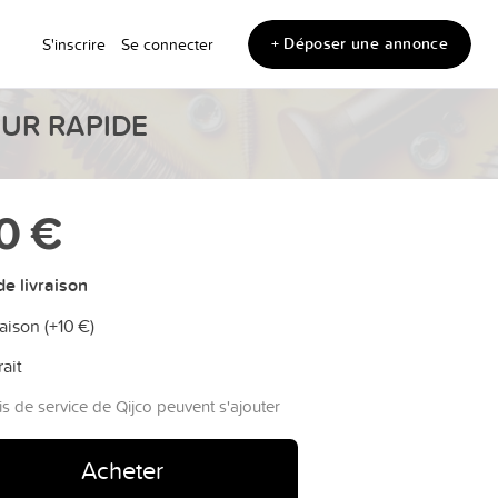
+ Déposer une annonce
S'inscrire
Se connecter
GEUR RAPIDE
0 €
e livraison
aison (+
10 €
)
rait
is de service de Qijco peuvent s'ajouter
Acheter